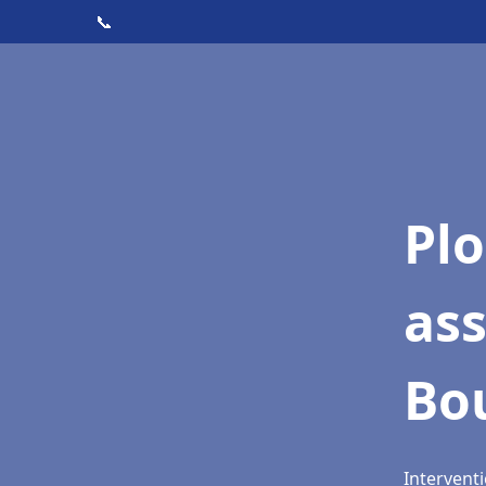
📞
Pl
as
Bou
Interventi