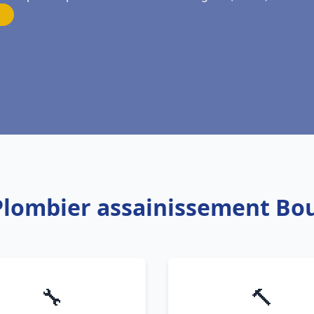
 Plombier assainissement Bou
🔧
🔨