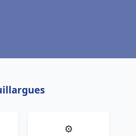
illargues
⚙️