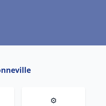
nneville
⚙️