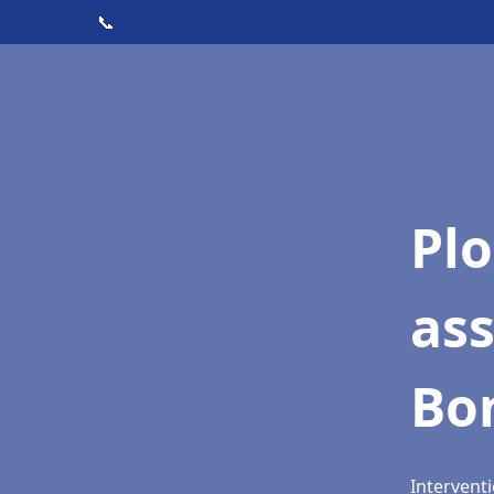
📞
Pl
as
Bon
Interventi