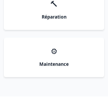
🔨
Réparation
⚙️
Maintenance