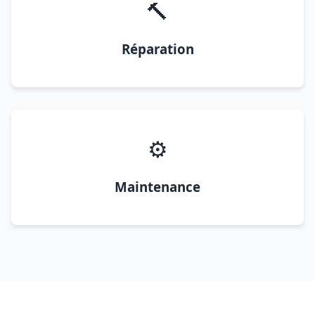
🔨
Réparation
⚙️
Maintenance