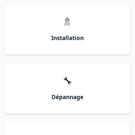
🚿
Installation
🔧
Dépannage