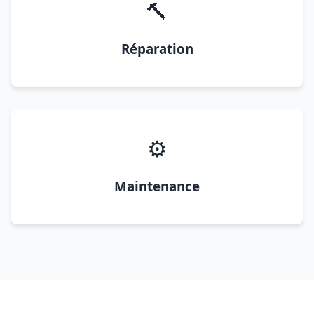
🔨
Réparation
⚙️
Maintenance