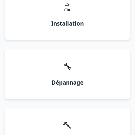
🚿
Installation
🔧
Dépannage
🔨