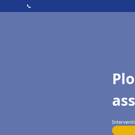
📞
Pl
as
Interventi