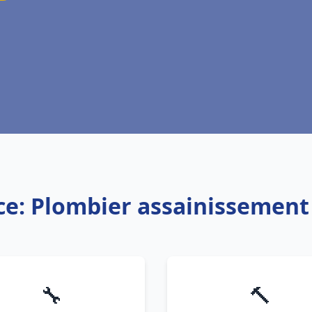
ce: Plombier assainissement
🔧
🔨