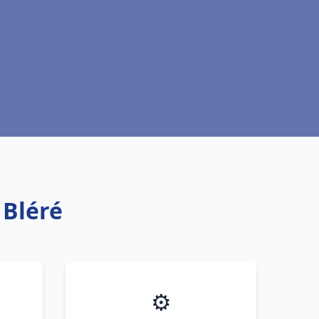
 Bléré
⚙️