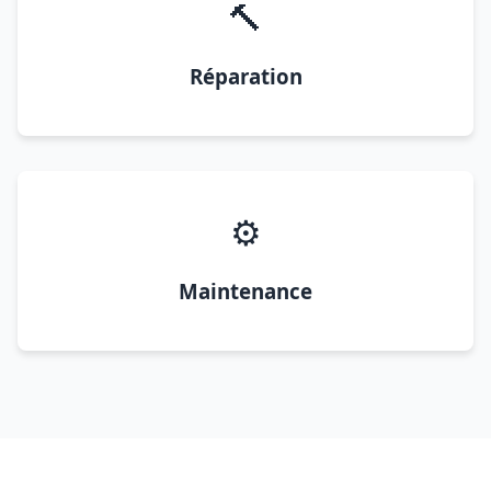
🔨
Réparation
⚙️
Maintenance