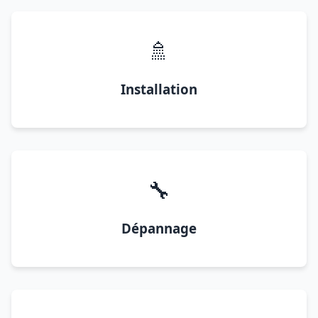
🚿
Installation
🔧
Dépannage