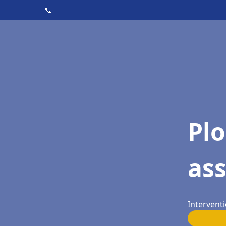
📞
Pl
as
Interventi