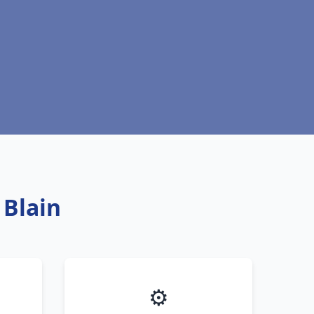
 Blain
⚙️