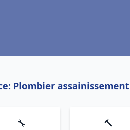
ce: Plombier assainissement
🔧
🔨