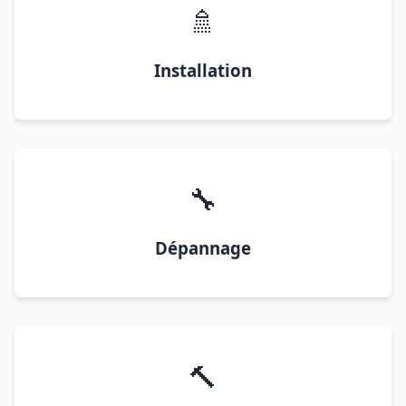
🚿
Installation
🔧
Dépannage
🔨