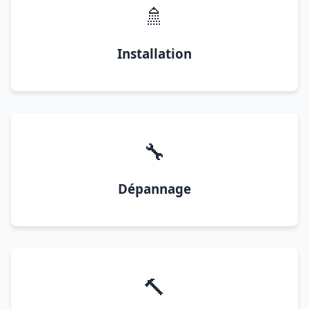
🚿
Installation
🔧
Dépannage
🔨