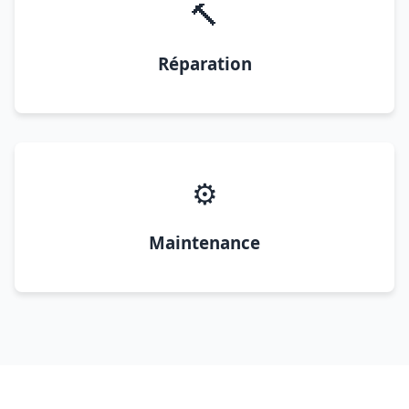
🔨
Réparation
⚙️
Maintenance