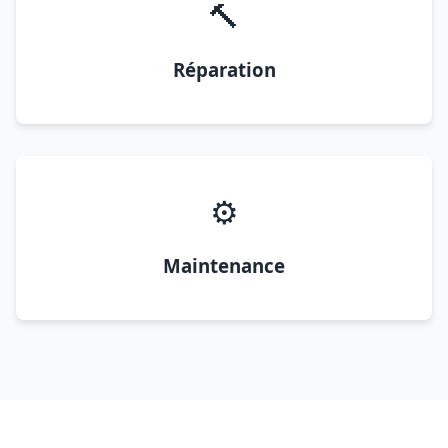
🔨
Réparation
⚙️
Maintenance