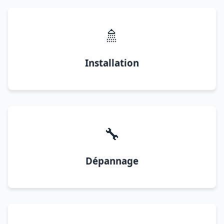
🚿
Installation
🔧
Dépannage