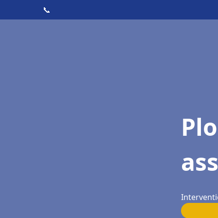
📞
Pl
as
Intervent