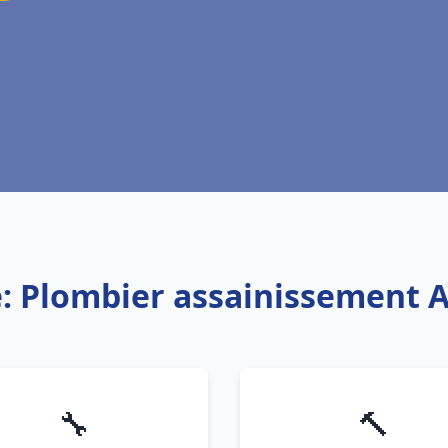
e: Plombier assainissement 
🔧
🔨