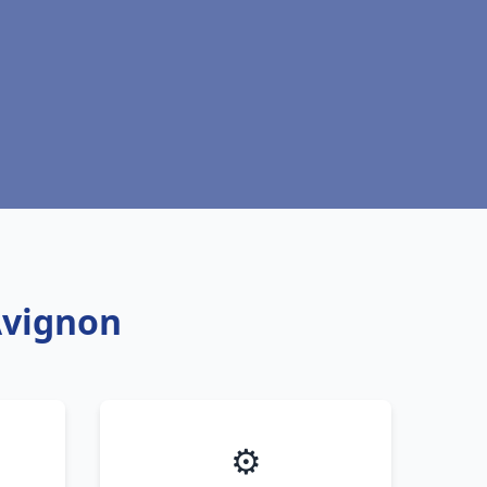
Avignon
⚙️