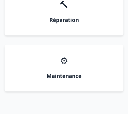
🔨
Réparation
⚙️
Maintenance