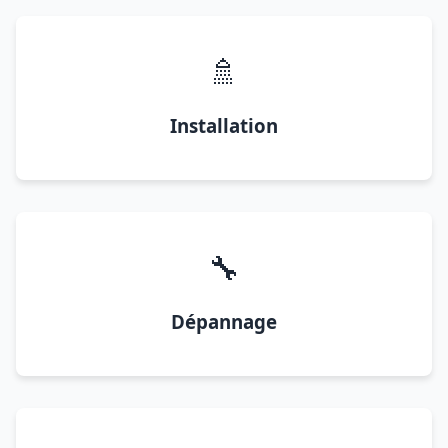
🚿
Installation
🔧
Dépannage