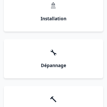
🚿
Installation
🔧
Dépannage
🔨