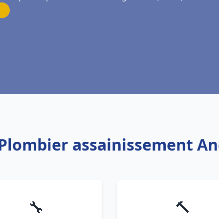
: Plombier assainissement A
🔧
🔨