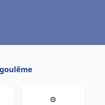
ngoulême
⚙️