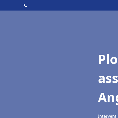
📞
Pl
as
An
Intervent