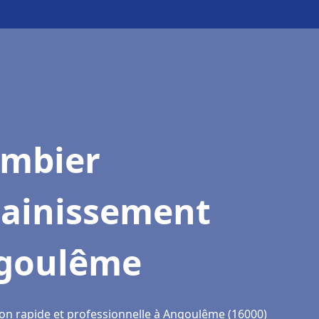
ombier
sainissement
goulême
ion rapide et professionnelle à Angoulême (16000)