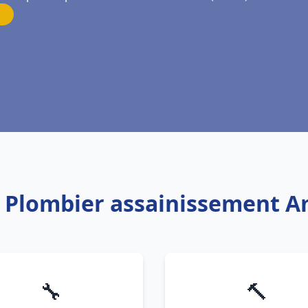
: Plombier assainissement A
🔧
🔨