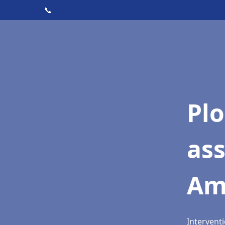
📞
Pl
as
Am
Interventi