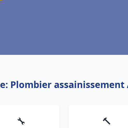
ce: Plombier assainissement 
🔧
🔨