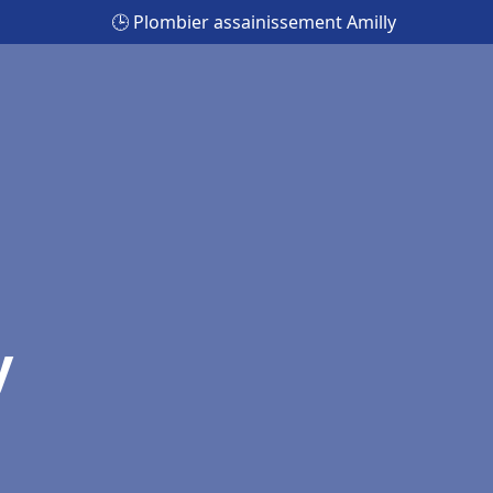
🕒 Plombier assainissement Amilly
y