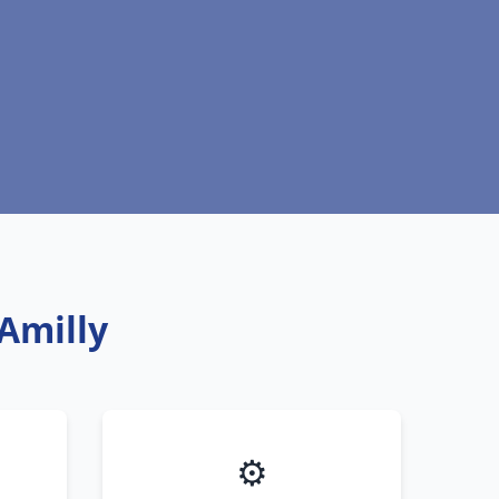
Amilly
⚙️