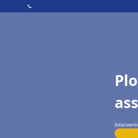
📞
Pl
as
Interventi