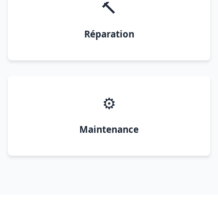
🔨
Réparation
⚙️
Maintenance