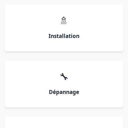
🚿
Installation
🔧
Dépannage