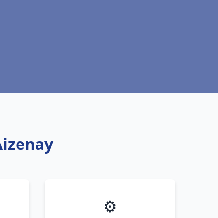
Aizenay
⚙️