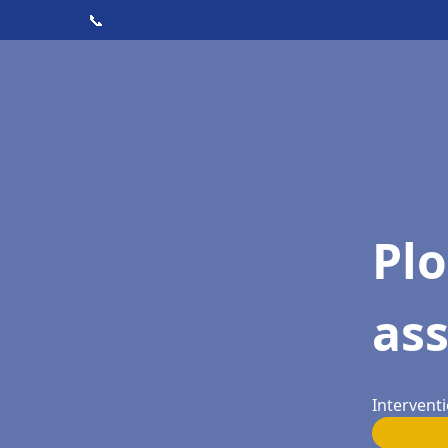
📞
Pl
as
Interventi