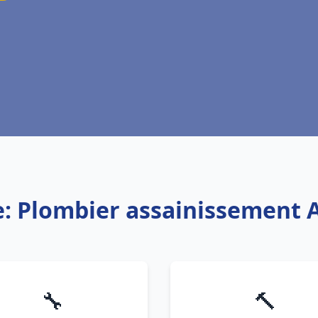
e: Plombier assainissement 
🔧
🔨