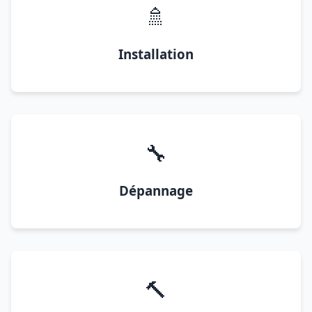
🚿
Installation
🔧
Dépannage
🔨