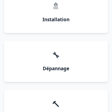
🚿
Installation
🔧
Dépannage
🔨