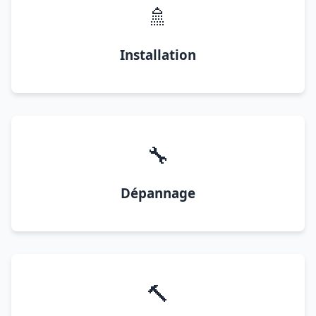
🚿
Installation
🔧
Dépannage
🔨