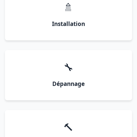
🚿
Installation
🔧
Dépannage
🔨