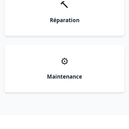
🔨
Réparation
⚙️
Maintenance