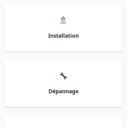
🚿
Installation
🔧
Dépannage