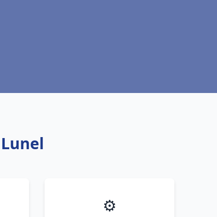
 Lunel
⚙️