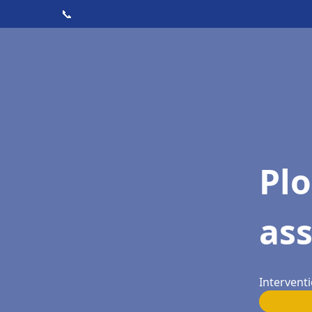
📞
Pl
as
Interventi