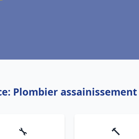
ce: Plombier assainissement
🔧
🔨