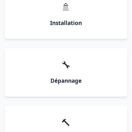
🚿
Installation
🔧
Dépannage
🔨