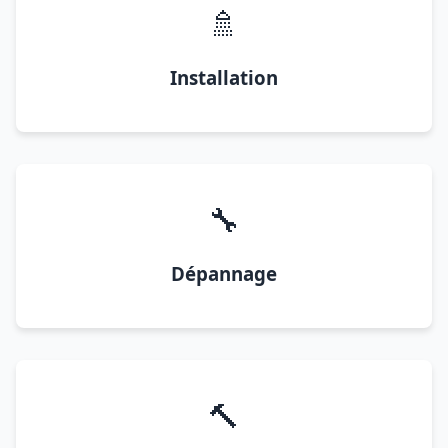
🚿
Installation
🔧
Dépannage
🔨