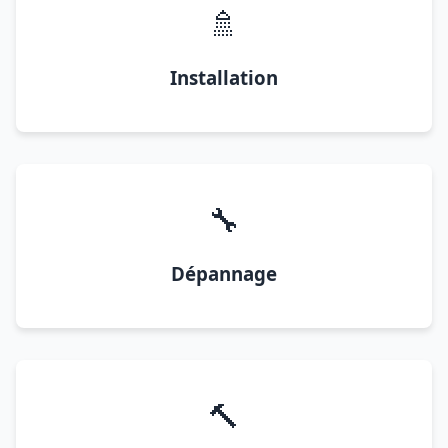
🚿
Installation
🔧
Dépannage
🔨