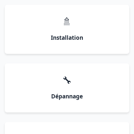
🚿
Installation
🔧
Dépannage