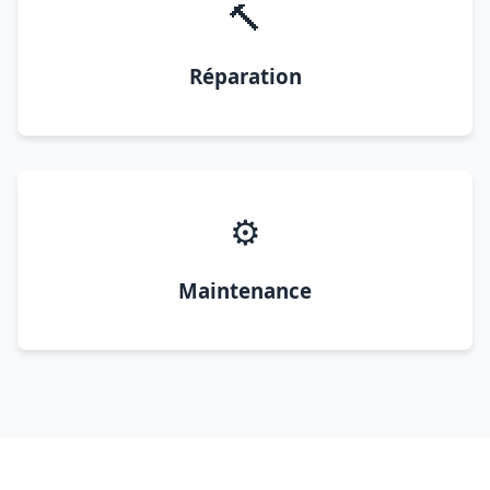
🔨
Réparation
⚙️
Maintenance