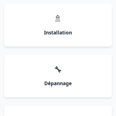
🚿
Installation
🔧
Dépannage