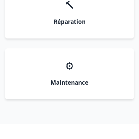
🔨
Réparation
⚙️
Maintenance