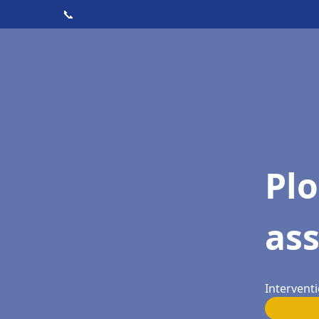
📞
Pl
as
Interventi