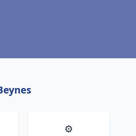
 Beynes
⚙️