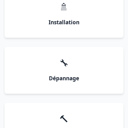
🚿
Installation
🔧
Dépannage
🔨