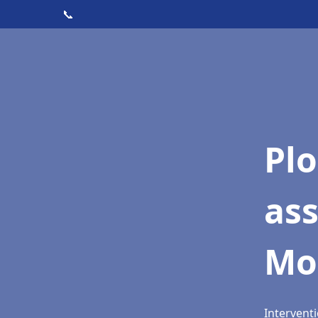
📞
Pl
as
Mo
Intervent