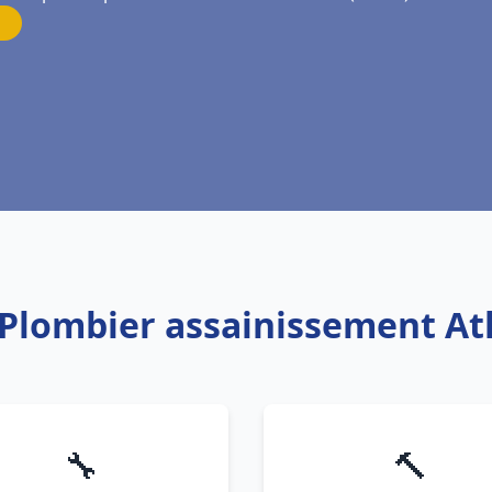
 Plombier assainissement A
🔧
🔨