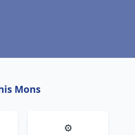
this Mons
⚙️