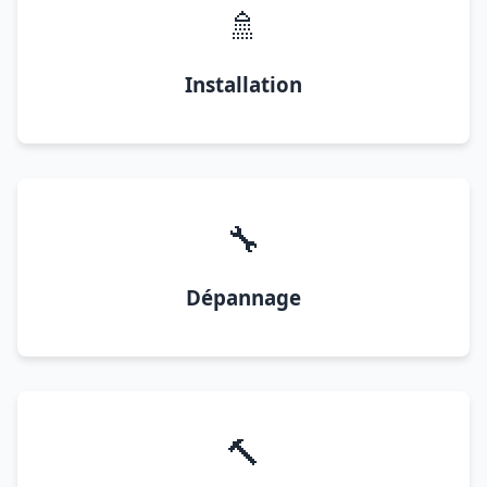
🚿
Installation
🔧
Dépannage
🔨